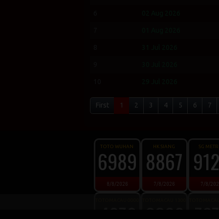
6
02 Aug 2026
7
01 Aug 2026
8
31 Jul 2026
9
30 Jul 2026
10
29 Jul 2026
First
1
2
3
4
5
6
7
TOTO WUHAN
HK SIANG
SG MET
6989
8867
91
8/8/2026
7/8/2026
7/8/20
TOTOMACAU 0000
TOTOMACAU 1300
TOTOMACAU
4072
6300
78