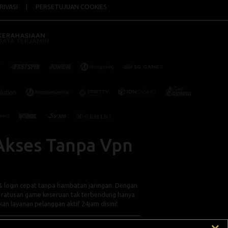
RIVASI
|
PERSETUJUAN COOKIES
 Akses Tanpa Vpn
& login cepat tanpa hambatan jaringan. Dengan
i ratusan game keseruan tak terbendung hanya
an layanan pelanggan aktif 24jam disini!
×