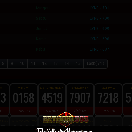
Minggu
LYN3 - 701
Sabtu
LYN3 - 700
Jumat
LYN3 - 699
Kamis
LYN3 - 698
Rabu
LYN3 - 697
8
9
10
11
12
13
14
15
Last ( 71 )
RO
SYDNEY
MALAYSIA SIANG
SINGAPORE
MALAYSIA
23
0158
4519
7907
7218
5
26
7/8/2026
7/8/2026
7/8/2026
7/8/2026
7
 1600
TOTOMACAU 1900
TOTOMACAU 2200
TOTOMACAU 2300
PARIS 1
75
6303
9178
9141
9731
4