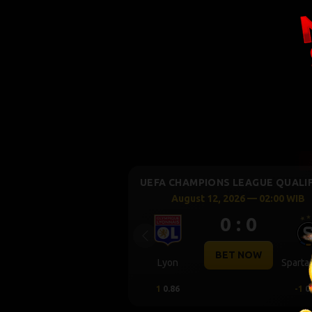
8/8/2026
7/8/2026
7/8/20
PARIS 5
LYON POOLS1
LYON POO
4258
7548
17
8/8/2026
7/8/2026
7/8/20
UEFA CHAMPIONS LEAGUE QUALIFIERS
UEFA CHAMPION
August 12, 2026 — 01:15 WIB
August 11,
0 : 0
Previous
BET NOW
B
Slovan
Mjallby
Bodo Glimt
Bratislava
0.5
0.83
-0.5
0.99
0.75
0.82