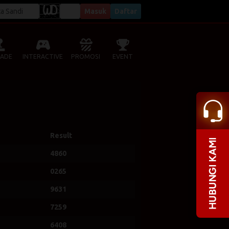
 10% | MIN DEPO 25RB | TERIMAKASIH TELAH SETIA DENGAN KITA !!!
Masuk
Daftar
ADE
INTERACTIVE
PROMOSI
EVENT
Result
4860
0265
9631
7259
6408