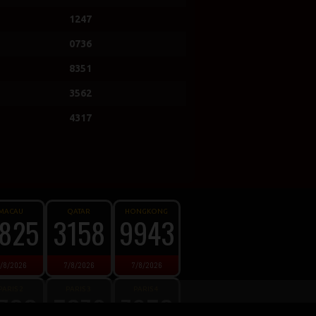
1247
0736
8351
3562
4317
MACAU
QATAR
HONGKONG
825
3158
9943
/8/2026
7/8/2026
7/8/2026
PARIS 2
PARIS 3
PARIS 4
733
5372
7953