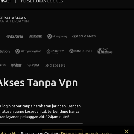
RIVASI
|
PERSETUJUAN COOKIES
omber
Sugar Party
 Akses Tanpa Vpn
nther
Mr Chu Tycoon
& login cepat tanpa hambatan jaringan. Dengan
i ratusan game keseruan tak terbendung hanya
an layanan pelanggan aktif 24jam disini!
×
ahkan lihat
Persetujuan Cookies
. Dengan menggunakan situs
LAPOR PUSAT