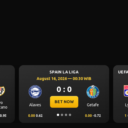
Up
26
7/8/2026
7/8/2026
7/8/2026
8/8/2026
8
LS2
LYON POOLS3
LYON POOLS4
LYON POOLS5
DUMAI POOLS
TO
96
2139
9563
7243
7491
5
26
8/8/2026
7/8/2026
7/8/2026
8/8/2026
7
olden Pixiu
5 Fortune Dragons
Mister Ca
IERS
UEFA CHAMPIONS LEAGUE QUALIFIERS
UEF
August 12, 2026 — 01:15 WIB
0 : 0
 Sevens Exclusive
Mayan Gems
Fruits 
BET NOW
Slovan
bahce
Mjallby
Bodo
Bratislava
.87
0.5
0.83
-0.5
0.99
0.7