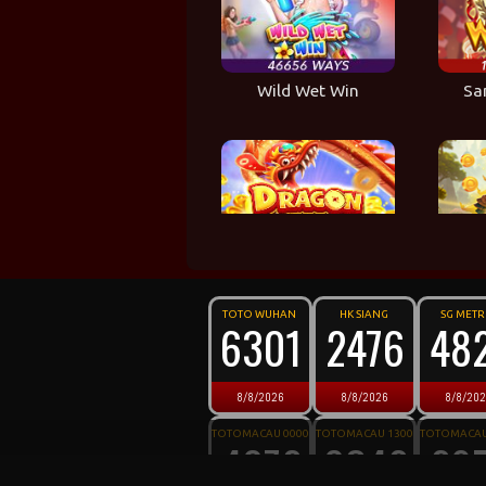
Wild Wet Win
Sa
Dragon Wish
Lega
TOTO WUHAN
HK SIANG
SG MET
6301
2476
48
8/8/2026
8/8/2026
8/8/20
TOTOMACAU 0000
TOTOMACAU 1300
TOTOMACAU
4072
0342
29
Fruit Ninja Fury