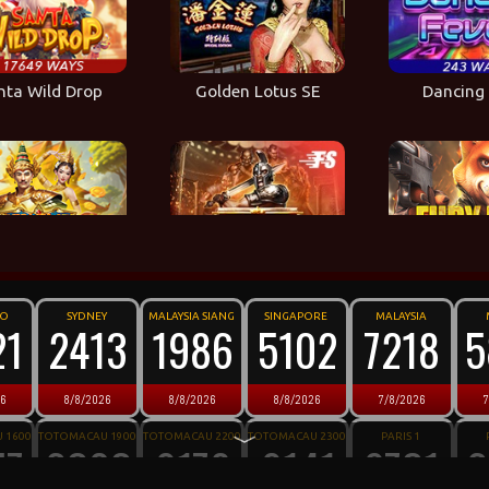
nta Wild Drop
Golden Lotus SE
Dancing 
cy of Ramakien
Roma
Fury Max Lu
RO
SYDNEY
MALAYSIA SIANG
SINGAPORE
MALAYSIA
21
2413
1986
5102
7218
5
26
8/8/2026
8/8/2026
8/8/2026
7/8/2026
7
 1600
TOTOMACAU 1900
TOTOMACAU 2200
TOTOMACAU 2300
PARIS 1
57
6303
9178
9141
9731
6
Lucky Horse
Sweet Bakery
Alchemy Que