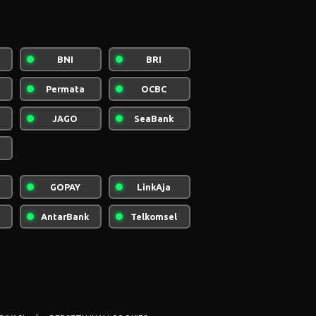
ns Hot 5
Fiery Sevens Hot 20
BNI
BRI
Permata
OCBC
JAGO
SeaBank
est
Secrets of Anubis
GOPAY
LinkAja
AntarBank
Telkomsel
e Rush
Candy Pop 2