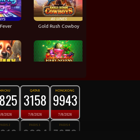
Fever
Gold Rush Cowboy
cky Road
Fiery Sevens Hot 100
MACAU
QATAR
HONGKONG
825
3158
9943
/8/2026
7/8/2026
7/8/2026
PARIS 2
PARIS 3
PARIS 4
810
0634
7953
st Level
Lucky Twin Sea