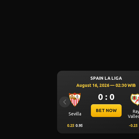
8/8/2026
8/8/2026
8/8/20
PARIS 5
LYON POOLS1
LYON POO
4258
5196
73
8/8/2026
8/8/2026
8/8/20
Happy Neko
G
UEFA CHAMPIONS LEAGUE QUALIF
August 12, 2026 — 01:30 WIB
0 : 0
Previous
Pirates Gold Rush
Fiery
BET NOW
SK Sturm
Fener
Graz
-0.5
0.95
0.5
0