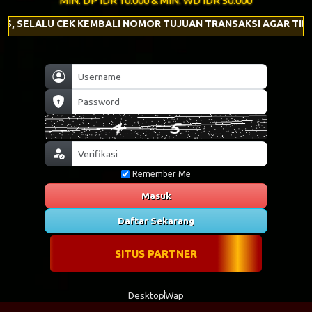
MIN. DP IDR 10.000 & MIN. WD IDR 50.000
S, SELALU CEK KEMBALI NOMOR TUJUAN TRANSAKSI AGAR TIDA
Remember Me
Masuk
Daftar Sekarang
SITUS PARTNER
Desktop
Wap