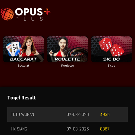
Baccarat
Roulette
Sicbo
Togel Result
TOTO WUHAN
07-08-2026
4935
HK SIANG
07-08-2026
8867