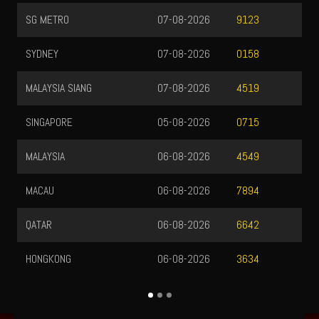
SG METRO
07-08-2026
9123
SYDNEY
07-08-2026
0158
MALAYSIA SIANG
07-08-2026
4519
SINGAPORE
05-08-2026
0715
MALAYSIA
06-08-2026
4549
MACAU
06-08-2026
7894
QATAR
06-08-2026
6642
HONGKONG
06-08-2026
3634