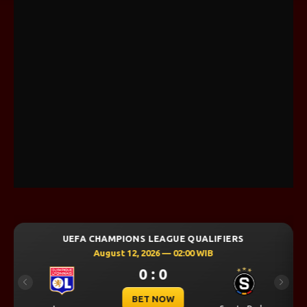
ONS LEAGUE QUALIFIERS
UEFA CHAMPIONS L
12, 2026 — 02:00 WIB
August 12, 20
0 : 0
0 
Previous
Next
BET NOW
BET