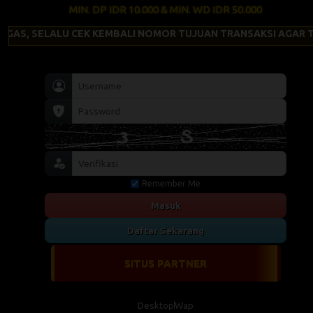
MIN. DP IDR 10.000 & MIN. WD IDR 50.000
GAS, SELALU CEK KEMBALI NOMOR TUJUAN TRANSAKSI AGAR TI
Remember Me
Masuk
Daftar Sekarang
SITUS PARTNER
Desktop
Wap