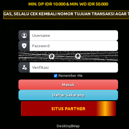
MIN. DP IDR 10.000 & MIN. WD IDR 50.000
UGAS, SELALU CEK KEMBALI NOMOR TUJUAN TRANSAKSI AGAR T
Remember Me
Masuk
Daftar Sekarang
SITUS PARTNER
Desktop
Wap