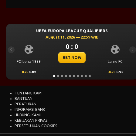
LEAGUE QUALIFIERS
SPAIN
 2026 — 22:59 WIB
August 16, 2
0 : 0
0
Previous
Ne
ET NOW
BE
Larne FC
Sevilla
-0.75
0.93
0.25
0.95
TENTANG KAMI
BANTUAN
PERATURAN
INFORMASI BANK
HUBUNGI KAMI
KEBIJAKAN PRIVASI
PERSETUJUAN COOKIES