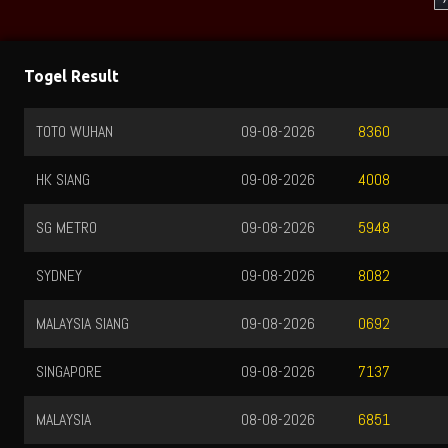
Togel Result
TOTO WUHAN
09-08-2026
8360
HK SIANG
09-08-2026
4008
SG METRO
09-08-2026
5948
SYDNEY
09-08-2026
8082
MALAYSIA SIANG
09-08-2026
0692
SINGAPORE
09-08-2026
7137
MALAYSIA
08-08-2026
6851