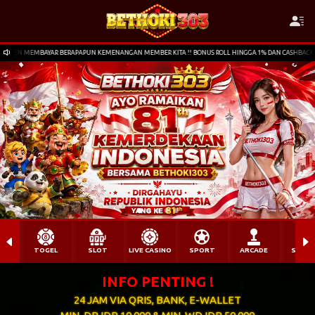
MEMBAYAR BERAPAPUN KEMENANGAN MEMBER KITA !! BONUS ROLL HINGGA 1% DAN CASHBACK HINGGA 10%
TOGEL
SLOT
LIVE CASINO
SPORT
ARCADE
SABU
INFO PENTING !
24 JAM VIA QRIS, BANK, E-WALLET