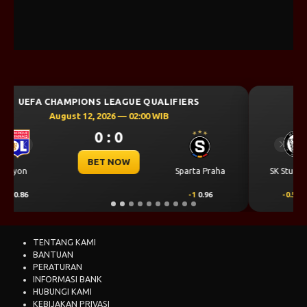
UEFA CHAMPIONS LEAGUE QUALIFIERS
August 12, 2026 — 01:30 WIB
0 : 0
Previous
Next
BET NOW
SK Sturm Graz
Fenerbahce
-0.5
0.95
0.5
0.87
TENTANG KAMI
BANTUAN
PERATURAN
INFORMASI BANK
HUBUNGI KAMI
KEBIJAKAN PRIVASI