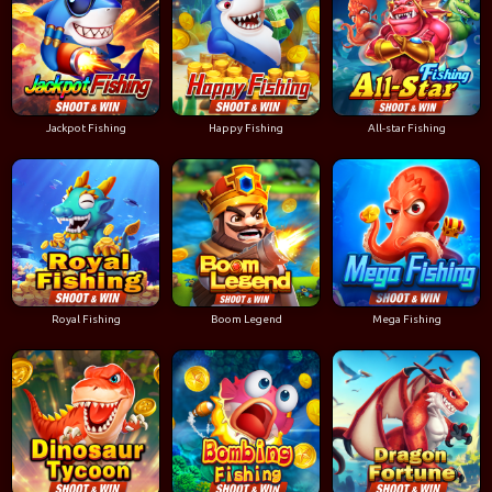
Jackpot Fishing
Happy Fishing
All-star Fishing
Royal Fishing
Boom Legend
Mega Fishing