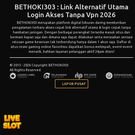
BETHOKI303 : Link Alternatif Utama
Login Akses Tanpa Vpn 2026
BETHOKI303 merupakan platform digital hiburan daring memberikan
pengalaman terbaru akses cepat link alternatif utama & login cepat tanpa
hambatan jaringan. Dengan berbagai perangkat tersedia masuk situs dan
bermain kapan saja dan dimana saja dapat dilakukan serta merasakan sensasi
ratusan game keseruan tak terbendung hanya dalam 1 akun saja. Daftar di
situs resmi gaming online favoritmu dapatkan bonus melimpah, event-event
menarik, bahkan layanan pelanggan aktif 24jam disini!
© 2015 - 2026 Copyright BETHOKI303.
All Rights Reserved.
LAPOR PUSAT