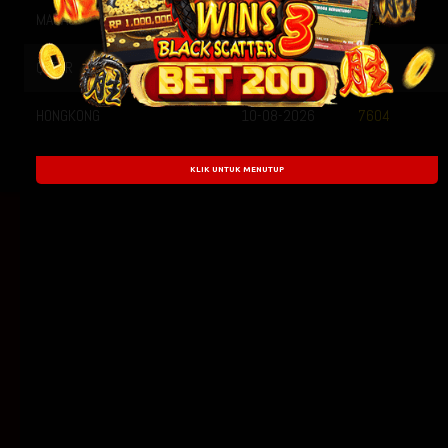
MACAU
10-08-2026
5247
QATAR
10-08-2026
4168
HONGKONG
10-08-2026
7604
KLIK UNTUK MENUTUP