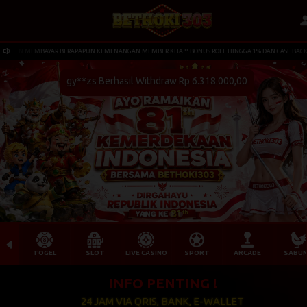
N MEMBAYAR BERAPAPUN KEMENANGAN MEMBER KITA !! BONUS ROLL HINGGA 1% DAN CASHBACK HINGGA 1
gy**zs Berhasil Withdraw Rp 6.318.000,00
TOGEL
SLOT
LIVE CASINO
SPORT
ARCADE
SABU
INFO PENTING !
24 JAM VIA QRIS, BANK, E-WALLET