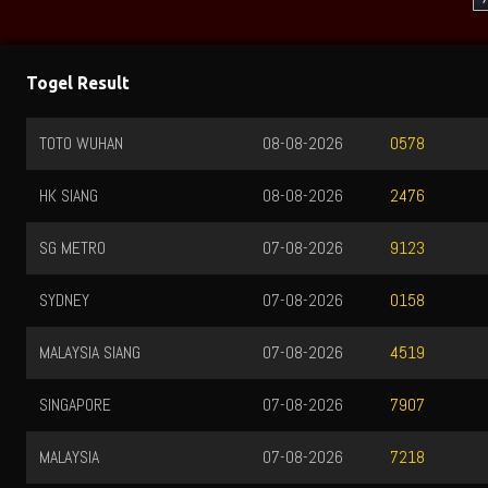
Togel Result
TOTO WUHAN
08-08-2026
0578
HK SIANG
08-08-2026
2476
SG METRO
07-08-2026
9123
SYDNEY
07-08-2026
0158
MALAYSIA SIANG
07-08-2026
4519
SINGAPORE
07-08-2026
7907
MALAYSIA
07-08-2026
7218