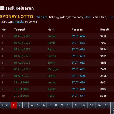
Hasil Keluaran
SYDNEY LOTTO
Website:
https://sydneylotto.com/
, Hari:
Setiap Hari
, Tut
13:30 WIB
, Result:
14:00 WIB
No
Tanggal
Hari
Pasaran
Result
1
07 Aug 2026
Jumat
SYLT - 686
3712
2
06 Aug 2026
Kamis
SYLT - 685
7097
3
05 Aug 2026
Rabu
SYLT - 684
5224
4
04 Aug 2026
Selasa
SYLT - 683
9181
5
03 Aug 2026
Senin
SYLT - 682
4353
6
02 Aug 2026
Minggu
SYLT - 681
7462
7
01 Aug 2026
Sabtu
SYLT - 680
2166
8
31 Jul 2026
Jumat
SYLT - 679
6601
9
30 Jul 2026
Kamis
SYLT - 678
0887
10
29 Jul 2026
Rabu
SYLT - 677
5746
First
1
2
3
4
5
6
7
8
9
10
11
12
13
14
15
(
)