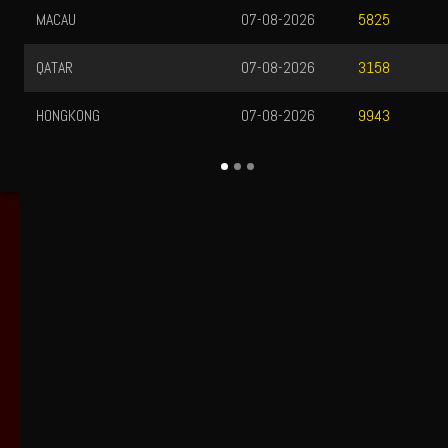
MACAU
07-08-2026
5825
QATAR
07-08-2026
3158
HONGKONG
07-08-2026
9943