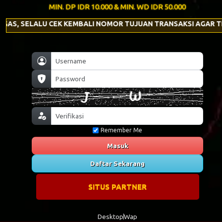
MIN. DP IDR 10.000 & MIN. WD IDR 50.000
GAS, SELALU CEK KEMBALI NOMOR TUJUAN TRANSAKSI AGAR TI
Remember Me
Masuk
Daftar Sekarang
SITUS PARTNER
Desktop
Wap